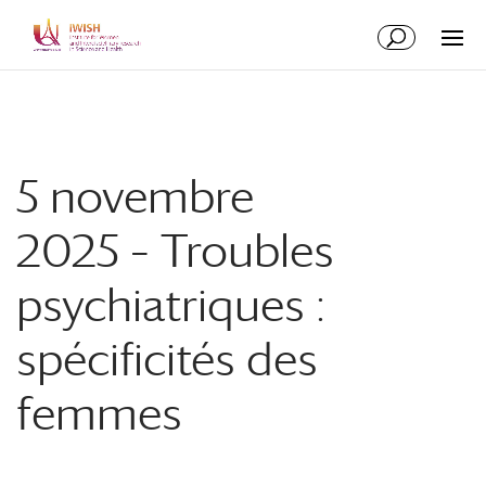
Aller
Aller
au
à
contenu
la
principal
navigation
5 novembre
2025 – Troubles
psychiatriques :
spécificités des
femmes