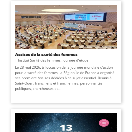
Assises de la santé des femmes
Institut Santé des femmes
,
Journée d'étude
Le 28 mai 2026, à l’occasion de la journée mondiale d’action
pour la santé des femmes, la Région Île de France a organisé
ses première Assises dédiées à ce sujet essentiel. Réunis à
Saint-Ouen, franciliens et franciliennes, personnalités
publiques, chercheuses et...