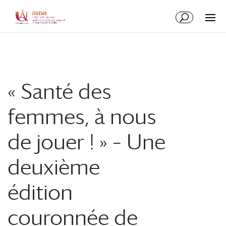
Aller
Aller
au
à
contenu
la
principal
navigation
« Santé des
femmes, à nous
de jouer ! » – Une
deuxième
édition
couronnée de