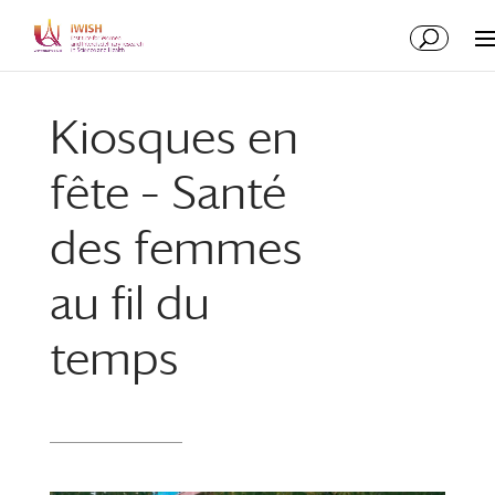
Skip
Skip
to
to
Content
navigation
Kiosques en
fête – Santé
des femmes
au fil du
temps