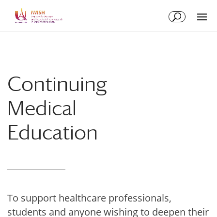
Skip
Skip
to
to
Content
navigation
Continuing
Medical
Education
To support healthcare professionals,
students and anyone wishing to deepen their